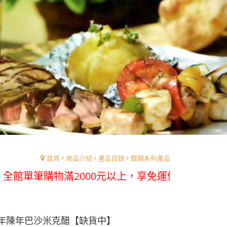
首頁
商品介紹
產品目錄
醋類系列產品
物滿2000元以上，享免運優惠
2年陳年巴沙米克醋【缺貨中】