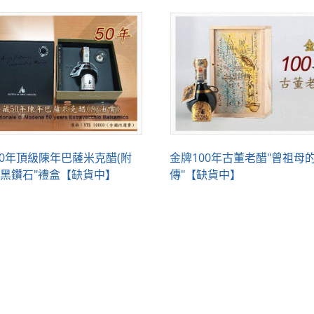
50年頂級陳年巴薩米克醋(附
金牌100年古董老醋"曾祖母
"黑鑽石"禮盒【缺貨中】
傳"【缺貨中】
歐聯興網路商城~ 多美娜橄欖油~ 義大利原裝進口百益橄欖油專賣
週一 ~ 週五，AM 09:00 ~ PM 18:00 服務專線: 02-27261655
service@sinoeuro.com.tw,geeann.co@msa.hinet.net