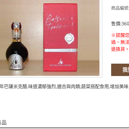
商品編號:
售價:360
※提醒
過、無
退換貨
我
陳年巴薩米克醋,味道濃郁強烈,適合與肉類;蔬菜搭配食用,增加美味
商品