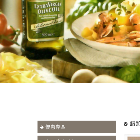
歐聯興
醋
優惠專區