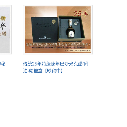
的秘
傳統25年特級陳年巴沙米克醋(附
油嘴)禮盒【缺貨中】
店