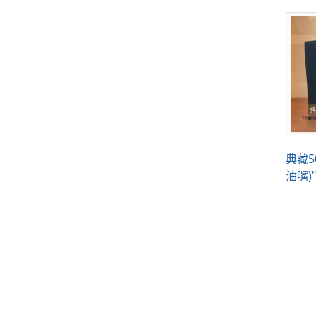
典藏
油嘴)