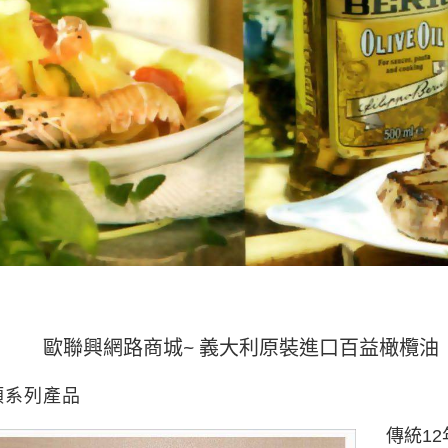
網路商城~ 義大利原裝進口百益橄欖油
全館單筆購
類系列產品
傳統1