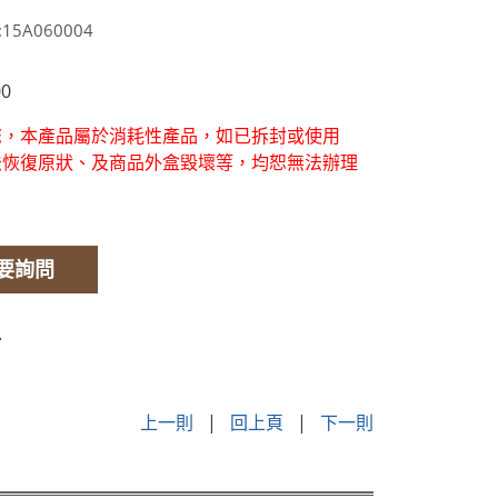
15A060004
0
您，本產品屬於消耗性產品，如已拆封或使用
法恢復原狀、及商品外盒毀壞等，均恕無法辦理
。
要詢問
.
上一則
|
回上頁
|
下一則