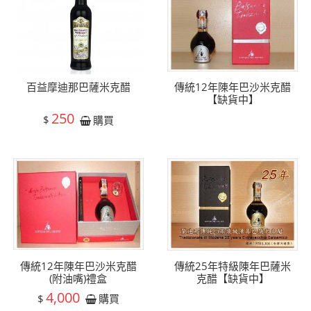
百益摩迪那巴薩米克醋
傳統12年陳年巴沙米克醋
【缺貨中】
250
$
購買
傳統12年陳年巴沙米克醋
傳統25年特級陳年巴薩米
(附油嘴)禮盒
克醋【缺貨中】
4,000
$
購買