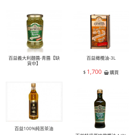
百益義大利麵醬-青醬【缺
百益橄欖油-3L
貨中】
1,700
$
購買
百益100%純苦茶油