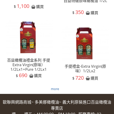
百益特級原味橄欖油 1/2L
1,100
$
購買
350
$
購買
百益橄欖油禮盒系列 手提
Extra Virgin(原味）
手提禮盒-Extra Virgin(原
1/2Lx1+Pure 1/2Lx1
味）1/2Lx2
690
$
購買
720
$
購買
more
歐聯興網路商城~ 多美娜橄欖油~ 義大利原裝進口百益橄欖油
專賣店