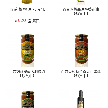
百 益 橄 欖 油 Pure 1L
百益頂級高油酸葵花油
【缺貨中】
620
$
購買
百益烤蔬菜義大利麵醬
百益香辣番茄義大利麵醬
【缺貨中】
【缺貨中】