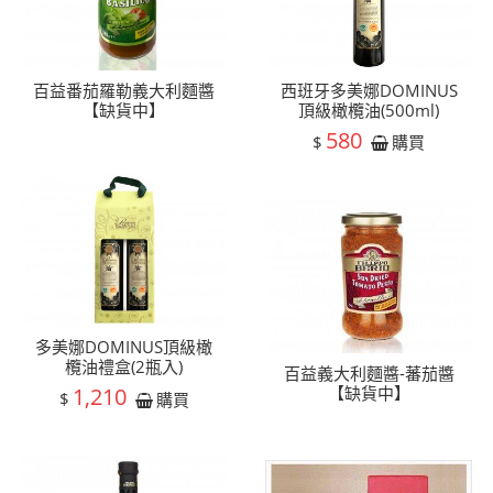
百益番茄羅勒義大利麵醬
西班牙多美娜DOMINUS
【缺貨中】
頂級橄欖油(500ml)
580
$
購買
多美娜DOMINUS頂級橄
欖油禮盒(2瓶入)
百益義大利麵醬-蕃茄醬
1,210
【缺貨中】
$
購買