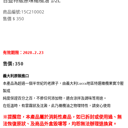
百益特級原味橄欖油 1/2L
商品編號:15C210002
售價 $ 350
有效期限：2028.2.23
售價:350
義大利原裝進口
本產品為超過一個半世紀的老牌子，由義大利Lucca地區特選橄欖果實冷壓
製成
純度保證百分之百，不摻任何添加物，適合涼拌及調味等用途。
在低溫時，有雲霧狀及沈澱，此乃橄欖油之物理特性，請安心使用
※提醒您，本產品屬於消耗性產品，如已拆封或使用過、無
法恢復原狀、及商品外盒毀壞等，均恕無法辦理退換貨。