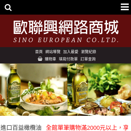
首頁
網站導覽
加入最愛
瀏覽紀錄
購物車
填寫付款單
訂單查詢
進口百益橄欖油
全館單筆購物滿2000元以上，享