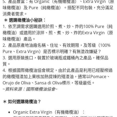
5. 產品豐富：有 Organic（有機橄欖油）、Extra Virgin（原
味橄欖油）及 Pure（純橄欖油）。搭配不同包裝，充分滿足
消費者需求。
＊
選購橄欖油小秘訣：
1. 依烹調需求選購適用於煎、煮、炒、炸的100% Pure（純
橄欖油）或適用於涼拌、煎、煮、炒、炸的Extra Virgin（原
味橄欖油）產品。
2. 產品原產地油廠名稱、住址、有效期限，及等級（100%
Pure、Extra Virgin）是否標示明確？有無塗改嫌疑？
3. 選用原裝進口，裝置於玻璃瓶或鐵桶內之產品，確保品
質。
4. 根據國際橄欖油協會規定，由於此產品是利用已經壓榨過
的橄欖殘渣加上果核加熱提煉的殘渣油，通常以Pomace、
Orujo de Oliva、Sansa di Oliva標示，等級最低。
~
資料來源：國際橄欖油協會
~
＊
如何選購橄欖油？
Organic Extra Virgin（有機橄欖油）：