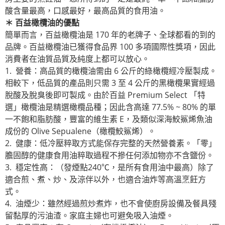
酸含量最高，口感最好，最高品質的食用油。
＊
百益橄欖油的優點
簡單而言，百益橄欖油是 170 年的老牌子、全球都看的到的
品牌。百益橄欖油已獲得食品界 100 多項國際性獎項，因此
消費者在油質品質及純度上都可以放心。
1. 營養：高品質的橄欖油需由 6 公斤的綠橄欖經冷壓製成。
相較下，低品質的產品則只需 3 至 4 公斤的黑橄欖果實經過
脫酸及脫臭後即可製成。由於百益 Premium Select 「特
選」橄欖油是精選橄欖品種；因此含高達 77.5% ~ 80% 的單
一不飽和脂肪酸，豐富的維生素 E，及類似深海鮫鯊烯魚油
成份的 Olive Sepualene（橄欖鮫鯊烯）。
2. 健康：低冷壓粹取方式能保存完整的天然營養素。「零」
膽固醇的健康食用油粹取過程不摻任何添加物亦不含鹽份。
3. 穩定性高：（發煙點240℃，是所有食用油中最高）除了
適合煎、煮、炒、及涼伴以外，也適合油炸等高溫烹飪方
式。
4. 油煙少：雖然經過煎炒煮炸，也不會使廚房設備及餐具殘
留黏厚的污油渣。家庭主婦也可避免吸入油煙。