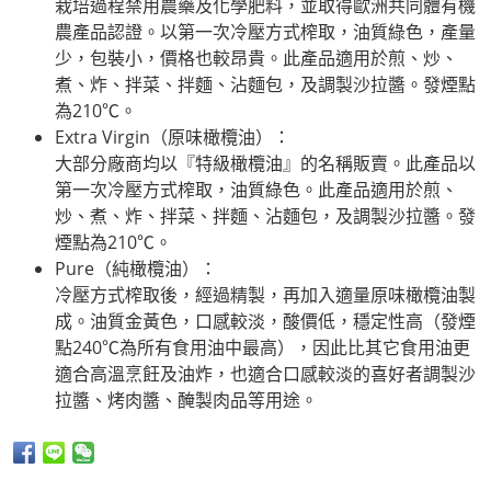
栽培過程禁用農藥及化學肥料，並取得歐洲共同體有機
農產品認證。以第一次冷壓方式榨取，油質綠色，產量
少，包裝小，價格也較昂貴。此產品適用於煎、炒、
煮、炸、拌菜、拌麵、沾麵包，及調製沙拉醬。發煙點
為210℃。
Extra Virgin（原味橄欖油）：
大部分廠商均以『特級橄欖油』的名稱販賣。此產品以
第一次冷壓方式榨取，油質綠色。此產品適用於煎、
炒、煮、炸、拌菜、拌麵、沾麵包，及調製沙拉醬。發
煙點為210℃。
Pure（純橄欖油）：
冷壓方式榨取後，經過精製，再加入適量原味橄欖油製
成。油質金黃色，口感較淡，酸價低，穩定性高（發煙
點240℃為所有食用油中最高），因此比其它食用油更
適合高溫烹飪及油炸，也適合口感較淡的喜好者調製沙
拉醬、烤肉醬、醃製肉品等用途。