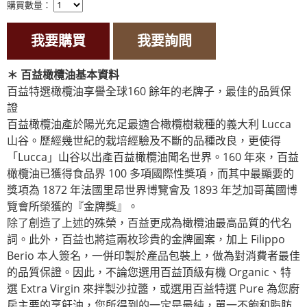
購買數量：
我要購買
我要詢問
＊
百益橄欖油基本資料
百益特選橄欖油享譽全球160 餘年的老牌子，最佳的品質保
證
百益橄欖油產於陽光充足最適合橄欖樹栽種的義大利 Lucca
山谷。歷經幾世紀的栽培經驗及不斷的品種改良，更使得
「Lucca」山谷以出產百益橄欖油聞名世界。160 年來，百益
橄欖油已獲得食品界 100 多項國際性獎項，而其中最顯要的
獎項為 1872 年法國里昂世界博覽會及 1893 年芝加哥萬國博
覽會所榮獲的『金牌獎』。
除了創造了上述的殊榮，百益更成為橄欖油最高品質的代名
詞。此外，百益也將這兩枚珍貴的金牌圖案，加上 Filippo
Berio 本人簽名，一併印製於產品包裝上，做為對消費者最佳
的品質保證。因此，不論您選用百益頂級有機 Organic、特
選 Extra Virgin 來拌製沙拉醬，或選用百益特選 Pure 為您廚
房主要的烹飪油，您所得到的一定是最純，單一不飽和脂肪