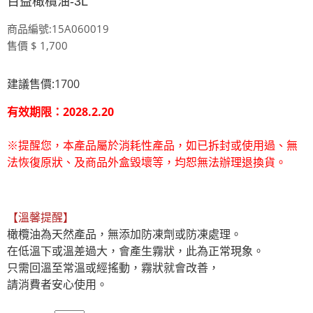
百益橄欖油-3L
商品編號:15A060019
售價 $ 1,700
建議售價:1700
有效期限：2028.2.20
※提醒您，本產品屬於消耗性產品，如已拆封或使用過、無
法恢復原狀、及商品外盒毀壞等，均恕無法辦理退換貨。
【溫馨提醒】
橄欖油為天然產品，無添加防凍劑或防凍處理。

在低溫下或溫差過大，會產生霧狀，此為正常現象。

只需回溫至常溫或經搖動，霧狀就會改善，

請消費者安心使用。