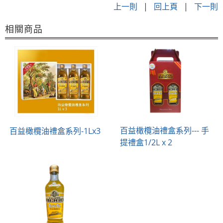
上一則
|
回上頁
|
下一則
相關商品
百益橄欖油禮盒系列--- 手
百益橄欖油禮盒系列-1Lx3
提禮盒1/2L x 2