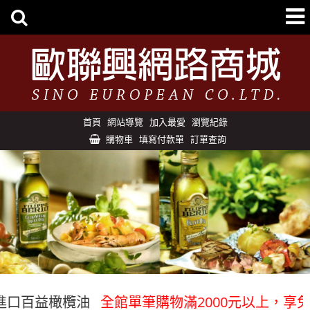
首頁
網站導覽
加入最愛
瀏覽紀錄
購物車
填寫付款單
訂單查詢
口百益橄欖油
全館單筆購物滿2000元以上，享免運