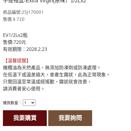
手提禮盒-Extra Virgin(原味）1/2Lx2
商品編號:25J170001
售價 $ 720
EV1/2Lx2瓶
售價:720元
有效期限：2028.2.23
【溫馨提醒】
橄欖油為天然產品，無添加防凍劑或防凍處理。

在低溫下或溫差過大，會產生霧狀，此為正常現象。

只需回溫至常溫或經搖動，霧狀就會改善，

請消費者安心使用。
購買數量：
我要購買
我要詢問