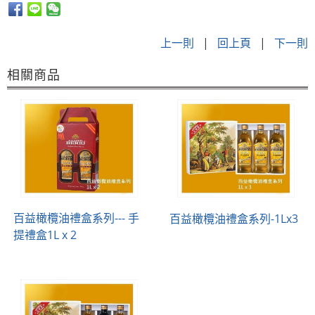
上一則
|
回上頁
|
下一則
相關商品
百益橄欖油禮盒系列--- 手
百益橄欖油禮盒系列-1Lx3
提禮盒1L x 2