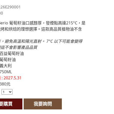
6E290001
80
po Berio 葡萄籽油口感醇厚，發煙點高達215°C，是
燒烤和烘焙的理想選擇。這款高品質植物油不含
。
存，避免高溫和陽光直射。
7°C
以下可能會變得
但這不會影響產品品質
: 百益葡萄籽油
 葡萄籽油
 義大利
750ML
 2027.5.31
380元
：
要購買
我要詢問