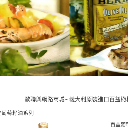
歐聯興網路商城~ 義大利原裝進口百益橄欖油
全館
益葡萄籽油系列
百益葡