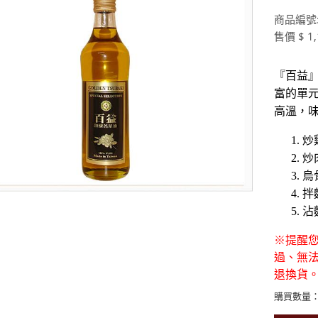
商品編號:
售價 $ 1,
『百益
富的單
高溫，
炒
炒
烏
拌
沾
※提醒
過、無
退換貨
購買數量