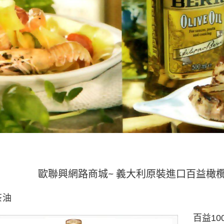
聯興網路商城~ 義大利原裝進口百益橄欖油
全館單
茶油
百益10