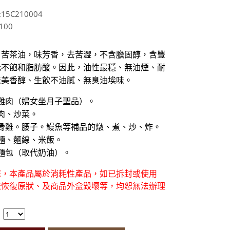
15C210004
100
』苦茶油，味芳香，去苦澀，不含膽固醇，含豐
元不飽和脂肪酸。因此，油性最穩、無油煙、耐
味美香醇、生飲不油膩、無臭油埃味。
雞肉（婦女坐月子聖品）。
肉、炒菜。
骨雞。腰子。鰻魚等補品的燉、煮、炒、炸。
麵、麵線、米飯。
麵包（取代奶油）。
您，本產品屬於消耗性產品，如已拆封或使用
法恢復原狀、及商品外盒毀壞等，均恕無法辦理
。
：